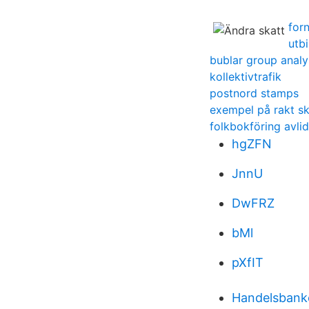
for
utb
bublar group analy
kollektivtrafik
postnord stamps
exempel på rakt sk
folkbokföring avli
hgZFN
JnnU
DwFRZ
bMl
pXfIT
Handelsbank