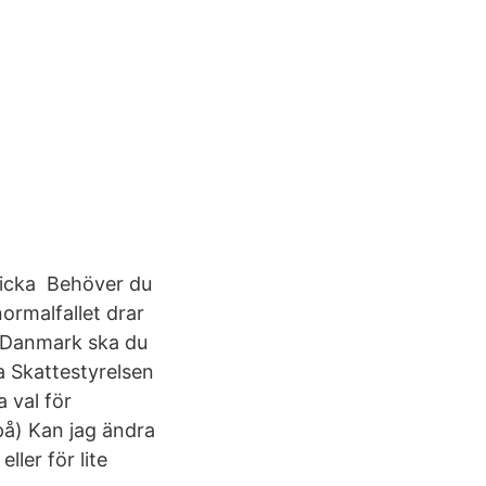
skicka Behöver du
normalfallet drar
i Danmark ska du
a Skattestyrelsen
 val för
 på) Kan jag ändra
ler för lite