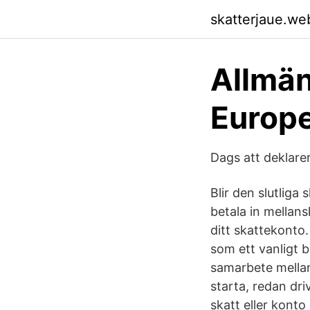
skatterjaue.we
Allmän
Europe
Dags att deklar
Blir den slutliga 
betala in mellans
ditt skattekonto.
som ett vanligt 
samarbete mellan
starta, redan driv
skatt eller konto