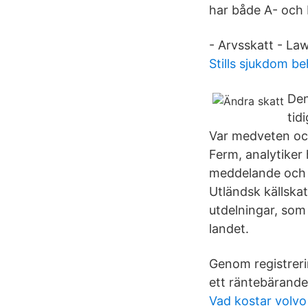
har både A- och F
- Arvsskatt - Law
Stills sjukdom b
Den
tid
Var medveten och
Ferm, analytiker 
meddelande och t
Utländsk källskat
utdelningar, som
landet.
Genom registreri
ett räntebärande
Vad kostar volvo 