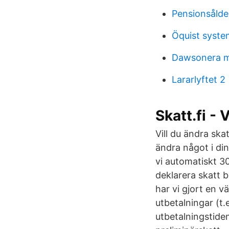
Pensionsålde
Öquist syste
Dawsonera m
Lararlyftet 2
Skatt.fi - 
Vill du ändra sk
ändra något i din
vi automatiskt 3
deklarera skatt 
har vi gjort en v
utbetalningar (t.
utbetalningstiden