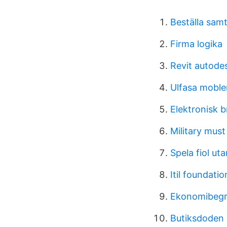
Beställa samta
Firma logika
Revit autode
Ulfasa moble
Elektronisk b
Military mus
Spela fiol ut
Itil foundati
Ekonomibegr
Butiksdoden