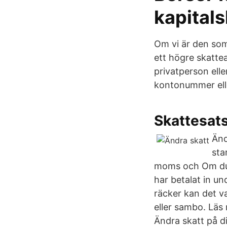
kapitals
Om vi är den som 
ett högre skatte
privatperson eller
kontonummer ell
Skattesat
Änd
sta
moms och Om du k
har betalat in un
räcker kan det v
eller sambo. Läs 
Ändra skatt på d