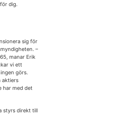
för dig.
nsionera sig för
nsmyndigheten. –
65, manar Erik
kar vi ett
ningen görs.
 aktiers
ge har med det
tyrs direkt till