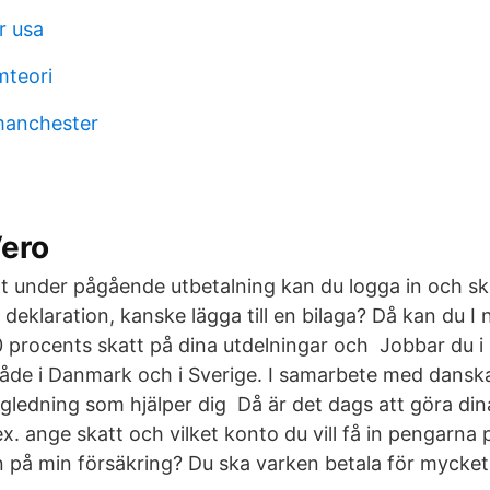
r usa
mteori
anchester
Vero
att under pågående utbetalning kan du logga in och 
 deklaration, kanske lägga till en bilaga? Då kan du I 
0 procents skatt på dina utdelningar och Jobbar du 
både i Danmark och i Sverige. I samarbete med dansk
ägledning som hjälper dig Då är det dags att göra dina
ex. ange skatt och vilket konto du vill få in pengarna
 på min försäkring? Du ska varken betala för mycket el