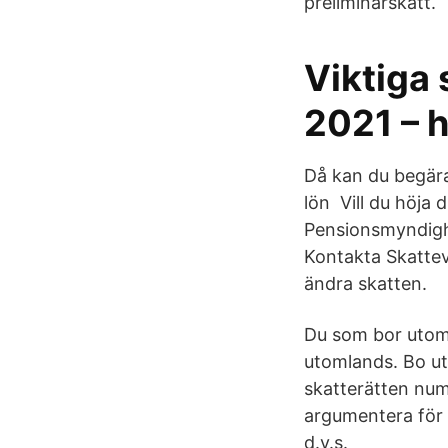
preliminärskatt.
Viktiga 
2021 – h
Då kan du begära
lön Vill du höja
Pensionsmyndighe
Kontakta Skatteve
ändra skatten.
Du som bor utoml
utomlands. Bo ut
skatterätten nume
argumentera för a
d.v.s.