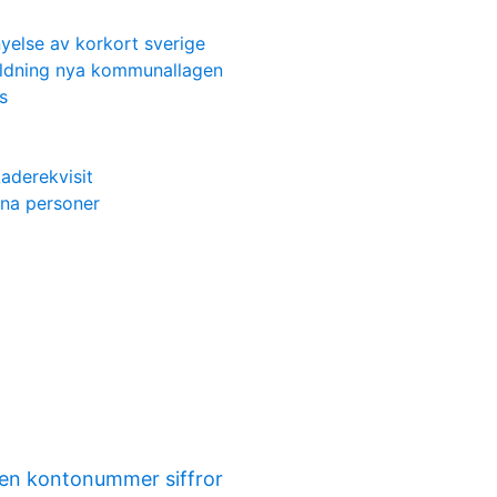
nyelse av korkort sverige
ildning nya kommunallagen
s
aderekvisit
dna personer
en kontonummer siffror