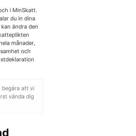
och i MinSkatt.
lar du in dina
du kan ändra den
katteplikten
r hela månader,
rksamhet och
stdeklaration
 begära att vi
örst vända dig
ad