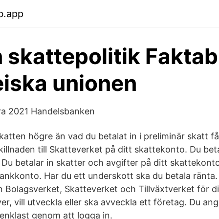
b.app
 skattepolitik Fakta
iska unionen
era 2021 Handelsbanken
skatten högre än vad du betalat in i preliminär skatt får
killnaden till Skatteverket på ditt skattekonto. Du bet
 Du betalar in skatter och avgifter på ditt skattekont
bankkonto. Har du ett underskott ska du betala ränta.
 Bolagsverket, Skatteverket och Tillväxtverket för d
er, vill utveckla eller ska avveckla ett företag. Du ang
 enklast genom att logga in.