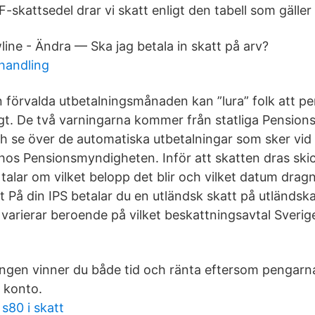
-skattsedel drar vi skatt enligt den tabell som gäller 
line - Ändra — Ska jag betala in skatt på arv?
ehandling
 förvalda utbetalningsmånaden kan ”lura” folk att pe
igt. De två varningarna kommer från statliga Pensio
 se över de automatiska utbetalningar som sker vid 
hos Pensionsmyndigheten. Inför att skatten dras skic
alar om vilket belopp det blir och vilket datum drag
t På din IPS betalar du en utländsk skatt på utländska
 varierar beroende på vilket beskattningsavtal Sveri
ngen vinner du både tid och ränta eftersom pengarna s
 konto.
s80 i skatt