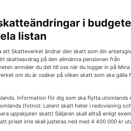
skatteändringar i budgete
ela listan
 att Skatteverket ändrar den skatt som din arbetsgiv
 ditt skatteavdrag på den allmänna pensionen från
ten anmäler du det till oss när du loggar in på Mina
rket om du är osäker på vilken skatt som ska gälla fö
ands. Information för dig som ska flytta utomlands e
omlands (fotnot: Latent skatt heter i redovisning oc
ra uppskjuten skatt) Säljaren skall alltså enligt exe
tt priset inte skall justeras ned med 4 400 000 kr u