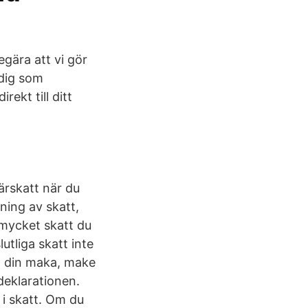
egära att vi gör
 dig som
rekt till ditt
ärskatt när du
lning av skatt,
 mycket skatt du
utliga skatt inte
ch din maka, make
deklarationen.
 i skatt. Om du