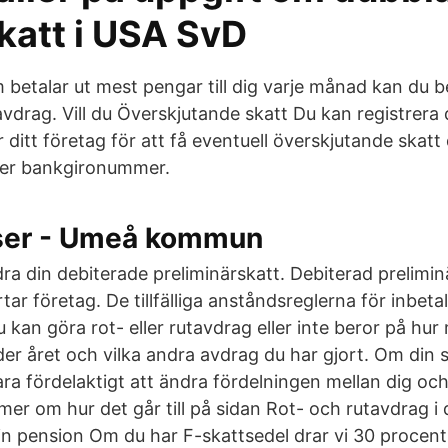
katt i USA SvD
betalar ut mest pengar till dig varje månad kan du b
avdrag. Vill du Överskjutande skatt Du kan registrera
 ditt företag för att få eventuell överskjutande skatt di
er bankgironummer.
ser - Umeå kommun
ra din debiterade preliminärskatt. Debiterad prelimin
rtar företag. De tillfälliga anståndsreglerna för inbeta
an göra rot- eller rutavdrag eller inte beror på hur
der året och vilka andra avdrag du har gjort. Om din sl
ara fördelaktigt att ändra fördelningen mellan dig o
mer om hur det går till på sidan Rot- och rutavdrag i 
in pension Om du har F-skattsedel drar vi 30 procent