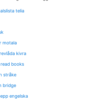
lslista telia
sk
r motala
revlåda kivra
t read books
an stråke
on bridge
epp engelska