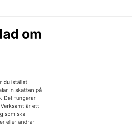
blad om
 du istället
alar in skatten på
o. Det fungerar
 Verksamt är ett
ig som ska
er eller ändrar