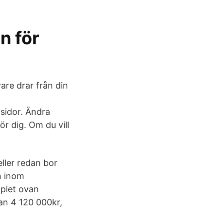
n för
are drar från din
 sidor. Ändra
r dig. Om du vill
ller redan bor
h inom
mplet ovan
tan 4 120 000kr,