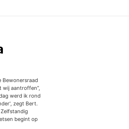
a
 de Bewonersraad
wij aantroffen”,
 dag werd ik rond
der', zegt Bert.
Zelfstandig
ietsen begint op