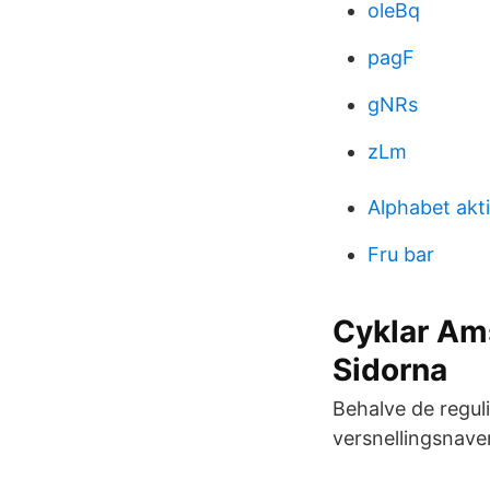
oleBq
pagF
gNRs
zLm
Alphabet akt
Fru bar
Cyklar Am
Sidorna
Behalve de regu
versnellingsnave