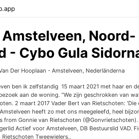
b.app
 Amstelveen, Noord-
d - Cybo Gula Sidorn
 Van Der Hooplaan - Amstelveen, Nederländerna
 leven ben ik zelfstandig 15 maart 2021 met haar en
ezoek aan de woning. “We zijn geschrokken van wat 
oten. 2 maart 2017 Vader Bert van Rietschoten: 'Die
 Amstelveen heeft zo met ons meegeleefd, heel bijzon
s from Gonnie van Rietschoten (@Gonvrietschoten). 
erlid Actief voor Amstelveen, DB Bestuurslid VAD. F
n Rietschoten Tweewielers..