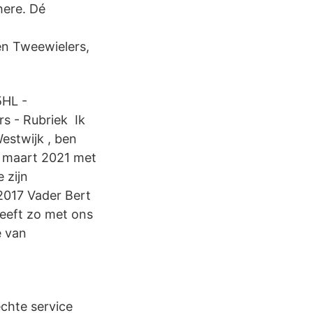
 here. Dé
en Tweewielers,
5HL -
s - Rubriek Ik
Westwijk , ben
5 maart 2021 met
 zijn
2017 Vader Bert
heeft zo met ons
e van
chte service