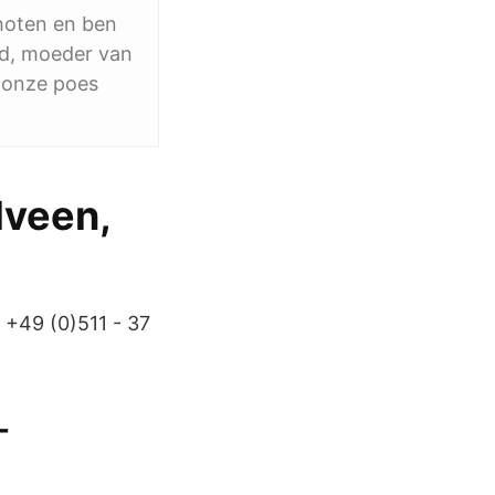
choten en ben
wd, moeder van
n onze poes
lveen,
 +49 (0)511 - 37
-