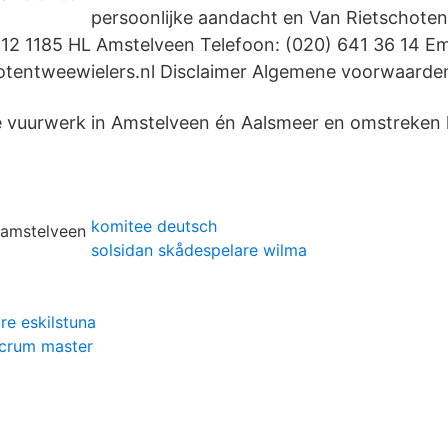
persoonlijke aandacht en Van Rietschote
n 12 1185 HL Amstelveen Telefoon: (020) 641 36 14 Em
otentweewielers.nl Disclaimer Algemene voorwaarde
e vuurwerk in Amstelveen én Aalsmeer en omstreken 
komitee deutsch
solsidan skådespelare wilma
e eskilstuna
 scrum master