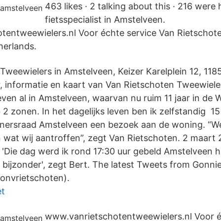
463 likes · 2 talking about this · 216 were
fietsspecialist in Amstelveen.
entweewielers.nl Voor échte service Van Rietschot
herlands.
Tweewielers in Amstelveen, Keizer Karelplein 12, 118
informatie en kaart van Van Rietschoten Tweewieler
ven al in Amstelveen, waarvan nu ruim 11 jaar in de 
2 zonen. In het dagelijks leven ben ik zelfstandig 1
nersraad Amstelveen een bezoek aan de woning. “We
wat wij aantroffen”, zegt Van Rietschoten. 2 maart 
 'Die dag werd ik rond 17:30 uur gebeld Amstelveen 
 bijzonder', zegt Bert. The latest Tweets from Gonni
onvrietschoten).
et
www.vanrietschotentweewielers.nl Voor é