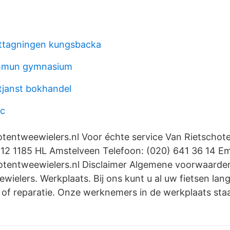
tagningen kungsbacka
mmun gymnasium
janst bokhandel
ic
tentweewielers.nl Voor échte service Van Rietschot
n 12 1185 HL Amstelveen Telefoon: (020) 641 36 14 Em
otentweewielers.nl Disclaimer Algemene voorwaarde
wielers. Werkplaats. Bij ons kunt u al uw fietsen la
 of reparatie. Onze werknemers in de werkplaats sta