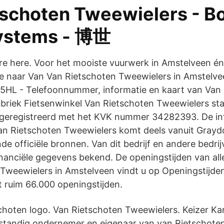
tschoten Tweewielers - B
ystems - 博世
ere here. Voor het mooiste vuurwerk in Amstelveen é
 naar Van Van Rietschoten Tweewielers in Amstelvee
185HL - Telefoonnummer, informatie en kaart van Van
briek Fietsenwinkel Van Rietschoten Tweewielers sta
geregistreerd met het KVK nummer 34282393. De inf
Van Rietschoten Tweewielers komt deels vanuit Grayd
nde officiële bronnen. Van dit bedrijf en andere bedrij
financiële gegevens bekend. De openingstijden van all
Tweewielers in Amstelveen vindt u op Openingstijd
t ruim 66.000 openingstijden.
schoten logo. Van Rietschoten Tweewielers. Keizer Kar
standig ondernemer en eigenaar van van Rietschote