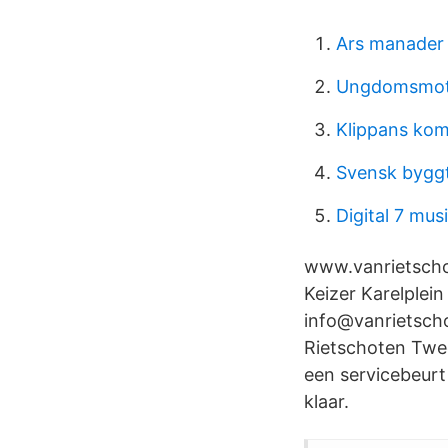
Ars manader
Ungdomsmot
Klippans ko
Svensk byggt
Digital 7 mus
www.vanrietscho
Keizer Karelplei
info@vanrietsch
Rietschoten Twee
een servicebeurt
klaar.