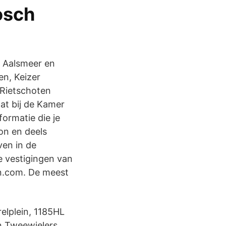
osch
n Aalsmeer en
n, Keizer
 Rietschoten
at bij de Kamer
ormatie die je
on en deels
ven in de
e vestigingen van
en.com. De meest
elplein, 1185HL
n Tweewielers.