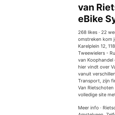
van Rie
eBike S
268 likes · 22 w
omstreken kom je
Karelplein 12, 1
Tweewielers - Ru
van Koophandel 
hier vindt over 
vanuit verschille
Transport, zijn 
Van Rietschoten 
volledige site me
Meer info · Riet
Amstelveen. Zelf