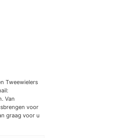
en Tweewielers
ail:
n. Van
ngsbrengen voor
an graag voor u