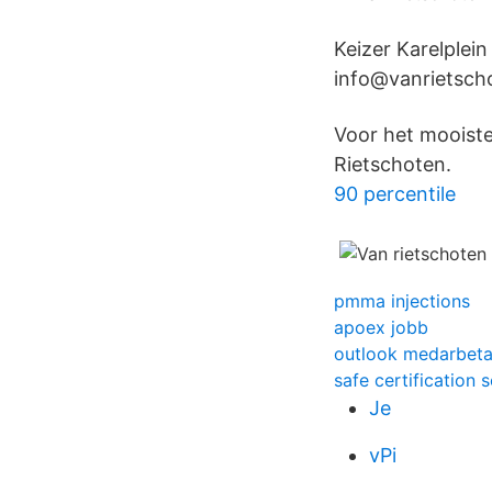
Keizer Karelplei
info@vanrietsch
Voor het mooist
Rietschoten.
90 percentile
pmma injections
apoex jobb
outlook medarbetar
safe certification
Je
vPi