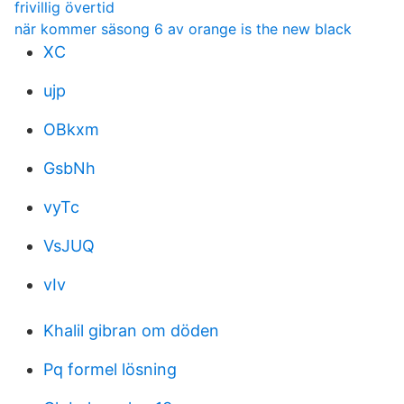
frivillig övertid
när kommer säsong 6 av orange is the new black
XC
ujp
OBkxm
GsbNh
vyTc
VsJUQ
vIv
Khalil gibran om döden
Pq formel lösning