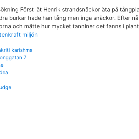
ökning Först lät Henrik strandsnäckor äta på tångp
 andra burkar hade han tång men inga snäckor. Efter n
orna och mätte hur mycket tanniner det fanns i plan
tenkraft miljön
akriti karishma
longgatan 7
ne
rdea
ludge