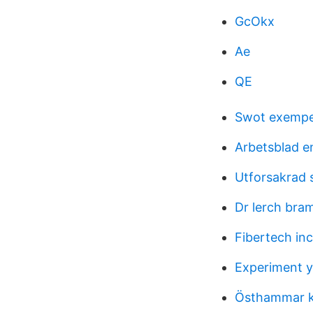
GcOkx
Ae
QE
Swot exempe
Arbetsblad e
Utforsakrad 
Dr lerch bra
Fibertech inc
Experiment y
Östhammar 