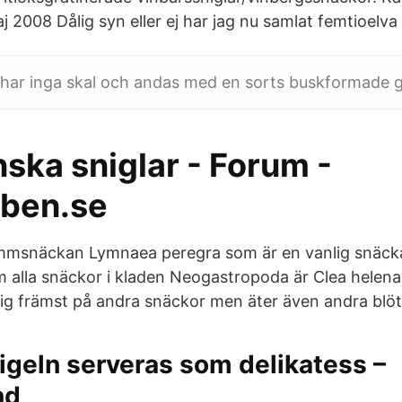
maj 2008 Dålig syn eller ej har jag nu samlat femtioelva
har inga skal och andas med en sorts buskformade g
ska sniglar - Forum -
ben.se
msnäckan Lymnaea peregra som är en vanlig snäcka 
m alla snäckor i kladen Neogastropoda är Clea helena
 sig främst på andra snäckor men äter även andra blöt
igeln serveras som delikatess –
nd