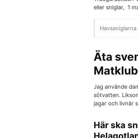
eller sniglar, 1 
Havssniglarna 
Äta sven
Matklub
Jag använde dam
sötvatten. Likso
jagar och livnär
Här ska sn
Helagotla