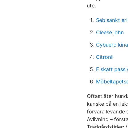
ute.
Seb sankt er
Cleese john
Cybaero kina
Citronil
F skatt pass
Möbeltapetse
Oftast äter hund
kanske på en lek
förvara levande
Avlivning – först
Trädgårdstider: 