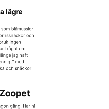
a lägre
r som blåmusslor
hornssnäckor och
 bruk Ingen
har frågat om
 länge jag haft
rendigt” med
ka och snäckor
 Zoopet
ågon gång. Har ni