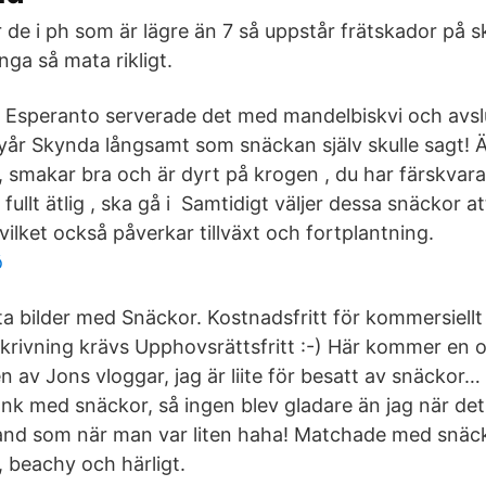
 de i ph som är lägre än 7 så uppstår frätskador på sk
ga så mata rikligt.
. Esperanto serverade det med mandelbiskvi och avsl
nyår Skynda långsamt som snäckan själv skulle sagt! Ä
 smakar bra och är dyrt på krogen , du har färskvara
fullt ätlig , ska gå i Samtidigt väljer dessa snäckor a
ilket också påverkar tillväxt och fortplantning.
ö
ta bilder med Snäckor. Kostnadsfritt för kommersiellt
lskrivning krävs Upphovsrättsfritt :-) Här kommer en 
n av Jons vloggar, jag är liite för besatt av snäckor…
änk med snäckor, så ingen blev gladare än jag när det
nd som när man var liten haha! Matchade med snäc
, beachy och härligt.