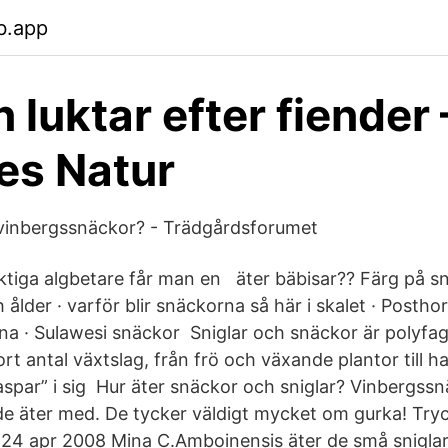
b.app
 luktar efter fiender 
es Natur
 vinbergssnäckor? - Trädgårdsforumet
ktiga algbetare får man en äter bäbisar?? Färg på sn
der · varför blir snäckorna så här i skalet · Posthor
a · Sulawesi snäckor Sniglar och snäckor är polyfaga
tort antal växtslag, från frö och växande plantor till 
raspar” i sig Hur äter snäckor och sniglar? Vinbergss
e äter med. De tycker väldigt mycket om gurka! Try
24 apr 2008 Mina C.Amboinensis äter de små sniglar