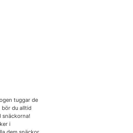
kogen tuggar de
bör du alltid
d snäckorna!
ker i
alla dem snäckor