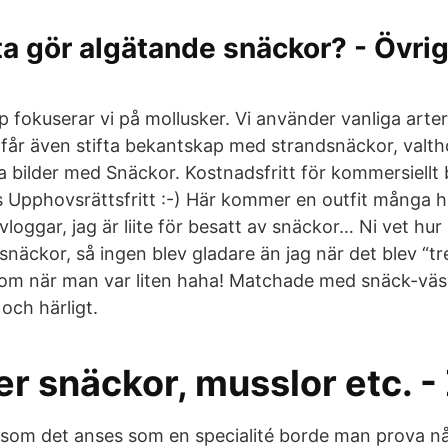
ta gör algätande snäckor? - Övrig
 fokuserar vi på mollusker. Vi använder vanliga arte
får även stifta bekantskap med strandsnäckor, valt
ta bilder med Snäckor. Kostnadsfritt för kommersiellt
ävs Upphovsrättsfritt :-) Här kommer en outfit många 
vloggar, jag är liite för besatt av snäckor… Ni vet hur
snäckor, så ingen blev gladare än jag när det blev “t
om när man var liten haha! Matchade med snäck-väs
och härligt.
r snäckor, musslor etc. -
som det anses som en specialité borde man prova n