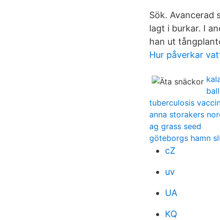
Sök. Avancerad s
lagt i burkar. I
han ut tångplant
Hur påverkar vat
kal
bal
tuberculosis vacci
anna storakers no
ag grass seed
göteborgs hamn s
cZ
uv
UA
KQ