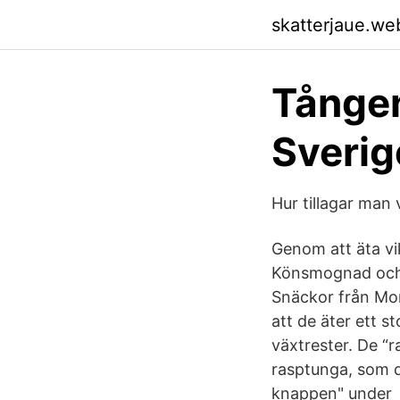
skatterjaue.we
Tången
Sverig
Hur tillagar man
Genom att äta vi
Könsmognad och ål
Snäckor från Mon
att de äter ett s
växtrester. De “
rasptunga, som d
knappen" under 