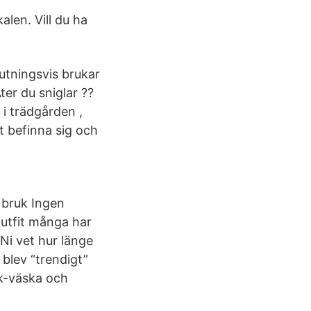
alen. Vill du ha
utningsvis brukar
ter du sniglar ??
 i trädgården ,
tt befinna sig och
 bruk Ingen
outfit många har
 Ni vet hur länge
 blev “trendigt”
k-väska och