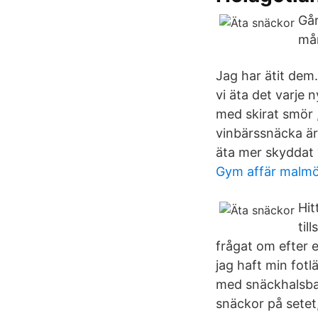
Går
mån
Jag har ätit dem
vi äta det varje 
med skirat smör ,
vinbärssnäcka är 
äta mer skyddat v
Gym affär malm
Hit
til
frågat om efter e
jag haft min fotl
med snäckhalsba
snäckor på setet