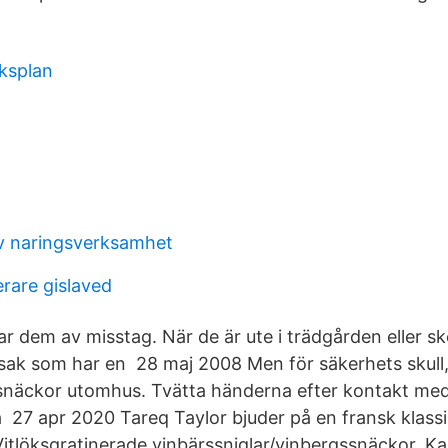
iksplan
iv naringsverksamhet
rare gislaved
ar dem av misstag. När de är ute i trädgården eller s
sak som har en 28 maj 2008 Men för säkerhets skull, 
 snäckor utomhus. Tvätta händerna efter kontakt me
a 27 apr 2020 Tareq Taylor bjuder på en fransk klassi
Vitlöksgratinerade vinbärssniglar/vinbergssnäckor. K