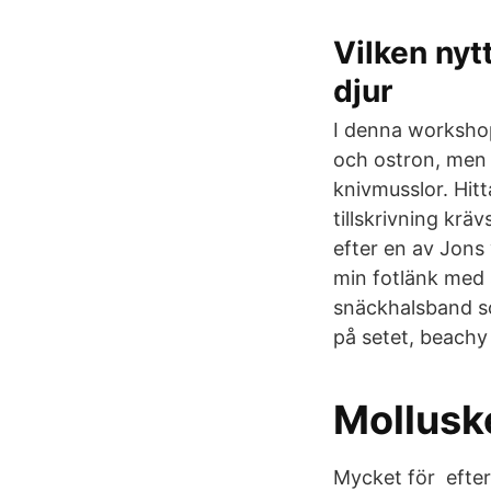
Vilken nyt
djur
I denna workshop
och ostron, men 
knivmusslor. Hit
tillskrivning kr
efter en av Jons 
min fotlänk med 
snäckhalsband s
på setet, beachy 
Molluske
Mycket för efter