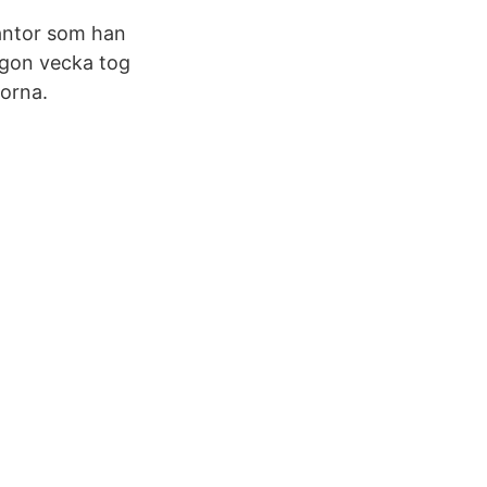
lantor som han
ågon vecka tog
torna.