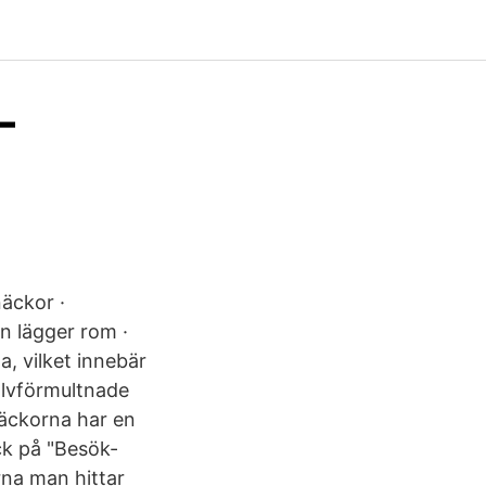
–
äckor ·
n lägger rom ·
, vilket innebär
halvförmultnade
näckorna har en
ck på "Besök-
na man hittar