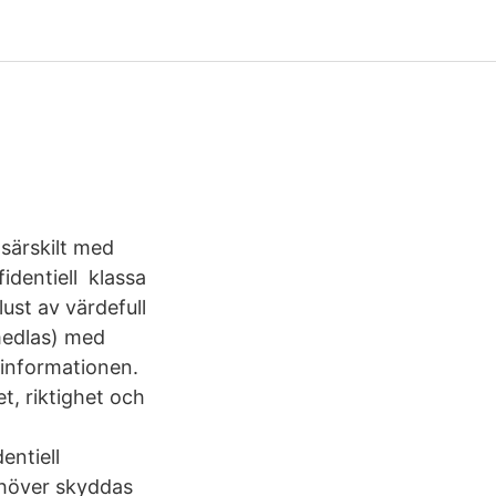
 särskilt med
fidentiell klassa
lust av värdefull
medlas) med
s informationen.
t, riktighet och
entiell
behöver skyddas