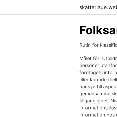
skatterjaue.we
Folks
Rutin för klassif
Målet för Utbild
personer utanför 
företagets inform
eller konfidenti
hänsyn till aspek
gemensamma skydd
tillgänglighet. N
informationsklass
information hos 