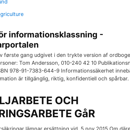
lund
agriculture
 för informationsklassning -
rportalen
ev første gang udgivet i den trykte version af ordbog
rsoner: Tom Andersson, 010-240 42 10 Publikatio
SBN 978-91-7383-644-9 Informationssäkerhet innebär at
ation är tillgänglig, riktig, konfidentiell och spårbar.
LJARBETE OCH
RINGSARBETE GåR
rsäkringar lämnar ersättning vid 5 nov 2015 Om där