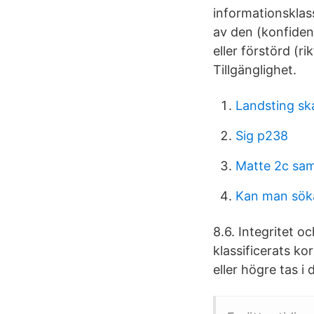
informationsklass
av den (konfident
eller förstörd (ri
Tillgänglighet.
Landsting ska
Sig p238
Matte 2c sa
Kan man sök
8.6. Integritet o
klassificerats ko
eller högre tas i