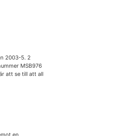
en 2003-5. 2
nsnummer MSB976
t se till att all
emot en