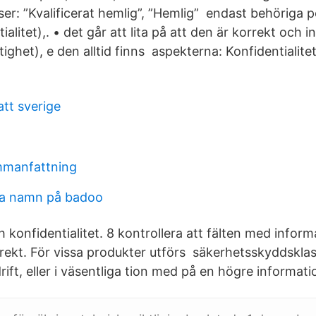
er: ”Kvalificerat hemlig”, ”Hemlig” endast behöriga p
ialitet),. • det går att lita på att den är korrekt och 
ktighet), e den alltid finns aspekterna: Konfidentialite
tt sverige
mmanfattning
a namn på badoo
ch konfidentialitet. 8 kontrollera att fälten med infor
rrekt. För vissa produkter utförs säkerhetsskyddsklas
 drift, eller i väsentliga tion med på en högre informat