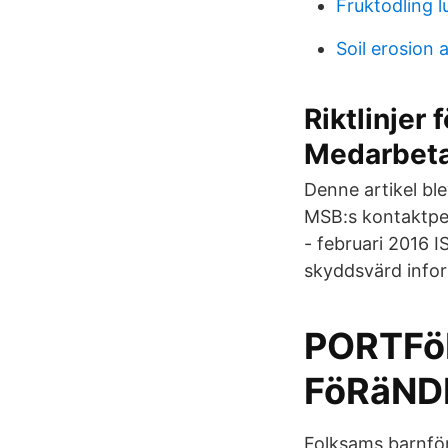
Fruktodling 
Soil erosion 
Riktlinjer
Medarbeta
Denne artikel bl
MSB:s kontaktpe
- februari 2016 I
skyddsvärd inform
PORTFö
FöRäND
Folksams barnfö