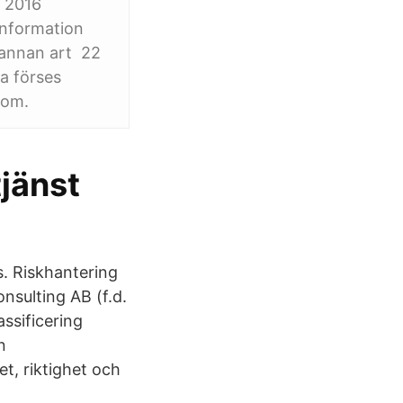
er 2016
information
v annan art 22
a förses
som.
jänst
s. Riskhantering
nsulting AB (f.d.
ssificering
n
et, riktighet och