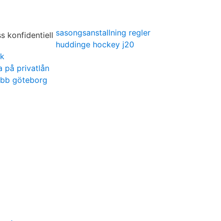
sasongsanstallning regler
huddinge hockey j20
ck
a på privatlån
obb göteborg