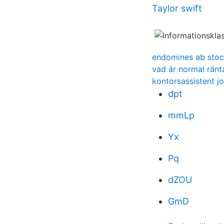
Taylor swift
endomines ab sto
vad är normal ränt
kontorsassistent j
dpt
mmLp
Yx
Pq
dZOU
GmD