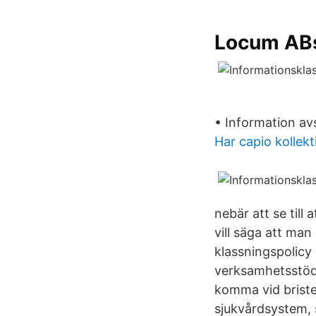
Locum ABs 
• Information avs
Har capio kollekt
nebär att se till 
vill säga att ma
klassningspolicy
verksamhetsstödet
komma vid brister
sjukvårdsystem, 