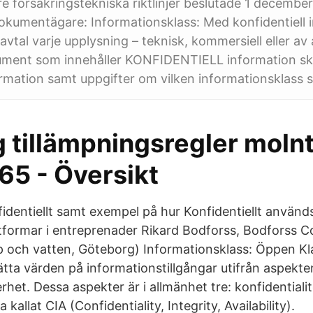
are försäkringstekniska riktlinjer beslutade 1 decemb
okumentägare: Informationsklass: Med konfidentiell 
 avtal varje upplysning – teknisk, kommersiell eller a
ment som innehåller KONFIDENTIELL information sk
mation samt uppgifter om vilken informationsklass 
 tillämpningsregler molnt
65 - Översikt
identiellt samt exempel på hur Konfidentiellt använd
ttformar i entreprenader Rikard Bodforss, Bodforss Co
p och vatten, Göteborg) Informationsklass: Öppen Kla
ätta värden på informationstillgångar utifrån aspekte
het. Dessa aspekter är i allmänhet tre: konfidentialit
a kallat CIA (Confidentiality, Integrity, Availability).