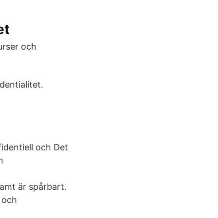
et
urser och
entialitet.
fidentiell och Det
en
samt är spårbart.
- och