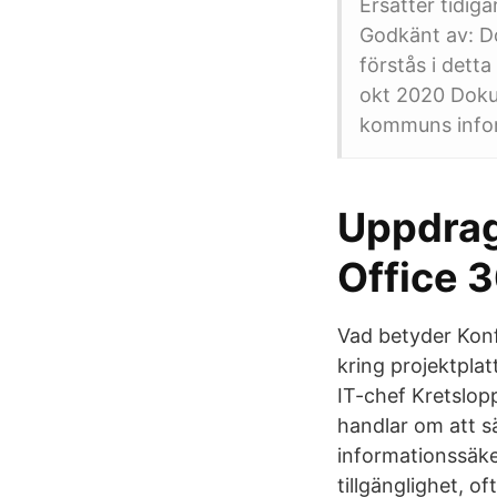
Ersätter tidig
Godkänt av: D
förstås i detta
okt 2020 Doku
kommuns infor
Uppdrag
Office 3
Vad betyder Konf
kring projektpla
IT-chef Kretslop
handlar om att s
informationssäker
tillgänglighet, oft