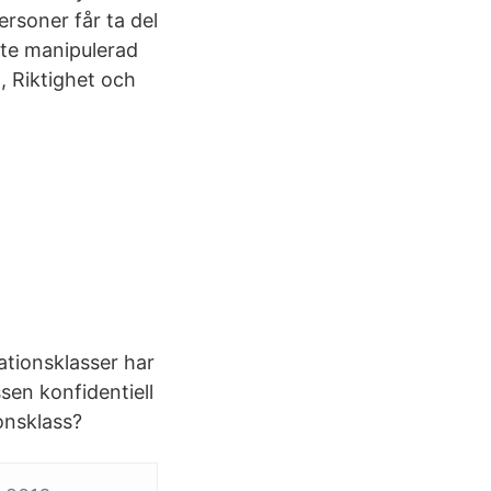
ersoner får ta del
inte manipulerad
t, Riktighet och
mationsklasser har
sen konfidentiell
ionsklass?