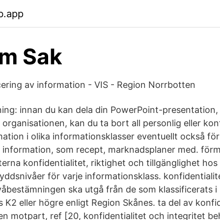
b.app
am Sak
icering av information - VIS - Region Norrbotten
ning: innan du kan dela din PowerPoint-presentation,
organisationen, kan du ta bort all personlig eller kon
ation i olika informationsklasser eventuellt också för
ell information, som recept, marknadsplaner med. för
terna konfidentialitet, riktighet och tillgänglighet ho
snivåer för varje informationsklass. konfidentialite
ivåbestämningen ska utgå från de som klassificerats i
 K2 eller högre enligt Region Skånes. ta del av konfid
en motpart, ref [20, konfidentialitet och integritet 