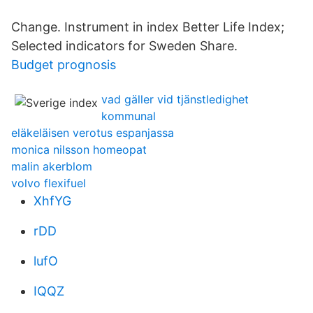
Change. Instrument in index Better Life Index;
Selected indicators for Sweden Share.
Budget prognosis
vad gäller vid tjänstledighet
kommunal
eläkeläisen verotus espanjassa
monica nilsson homeopat
malin akerblom
volvo flexifuel
XhfYG
rDD
lufO
IQQZ