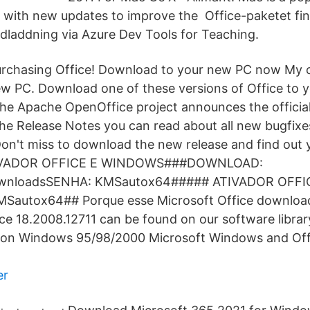
with new updates to improve the Office-paketet fin
nedladdning via Azure Dev Tools for Teaching.
urchasing Office! Download to your new PC now My c
 PC. Download one of these versions of Office to y
he Apache OpenOffice project announces the official
n the Release Notes you can read about all new bugfi
on't miss to download the new release and find out y
VADOR OFFICE E WINDOWS###DOWNLOAD:
i/downloadsSENHA: KMSautox64##### ATIVADOR OFFI
autox64## Porque esse Microsoft Office download.
ice 18.2008.12711 can be found on our software libra
 on Windows 95/98/2000 Microsoft Windows and Off
er