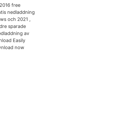
 2016 free
atis nedladdning
ws och 2021 ,
ldre sparade
edladdning av
load Easily
ownload now