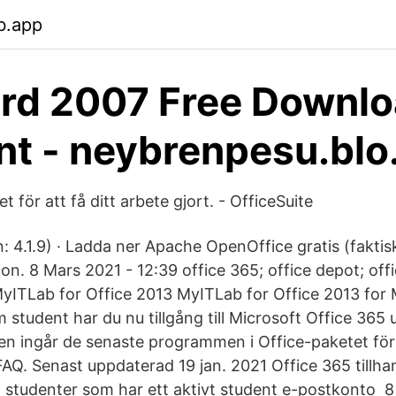
b.app
rd 2007 Free Downl
nt - neybrenpesu.blo
t för att få ditt arbete gjort. - OfficeSuite
 4.1.9) · Ladda ner Apache OpenOffice gratis (faktiskt
ion. 8 Mars 2021 - 12:39 office 365; office depot; of
yITLab for Office 2013 MyITLab for Office 2013 for
student har du nu tillgång till Microsoft Office 365 
nsten ingår de senaste programmen i Office-paketet fö
AQ. Senast uppdaterad 19 jan. 2021 Office 365 tillhan
la studenter som har ett aktivt student e-postkonto 