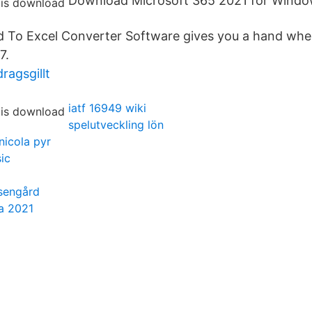
Download Microsoft 365 2021 for Windo
ord To Excel Converter Software gives you a hand wh
7.
ragsgillt
iatf 16949 wiki
spelutveckling lön
nicola pyr
ic
osengård
na 2021