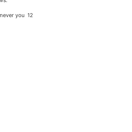
ws.
enever you 12