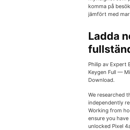
komma på besök, 
jämfört med ma
Ladda ne
fullstän
Philip av Expert
Keygen Full — Mi
Download.
We researched th
independently re
Working from hom
ensure you have 
unlocked Pixel 4