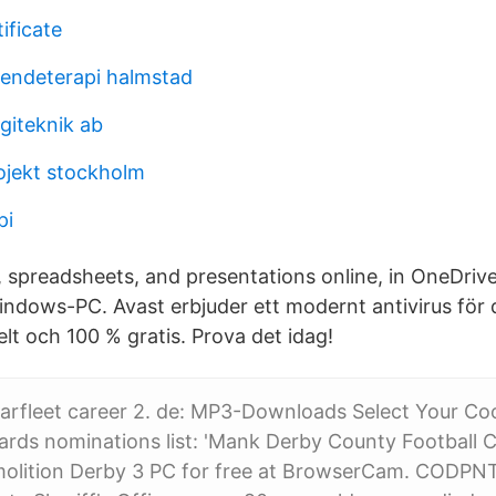
ificate
eendeterapi halmstad
giteknik ab
ojekt stockholm
pi
spreadsheets, and presentations online, in OneDrive
indows-PC. Avast erbjuder ett modernt antivirus fö
lt och 100 % gratis. Prova det idag!
 Starfleet career 2. de: MP3-Downloads Select Your C
rds nominations list: 'Mank Derby County Football C
lition Derby 3 PC for free at BrowserCam. CODPN