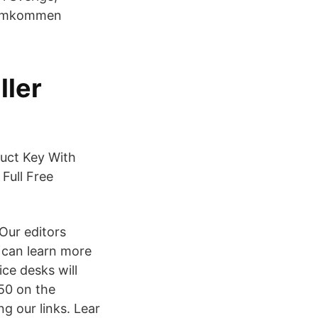
r omkommen
ller
duct Key With
Full Free
Our editors
 can learn more
ce desks will
50 on the
g our links. Lear