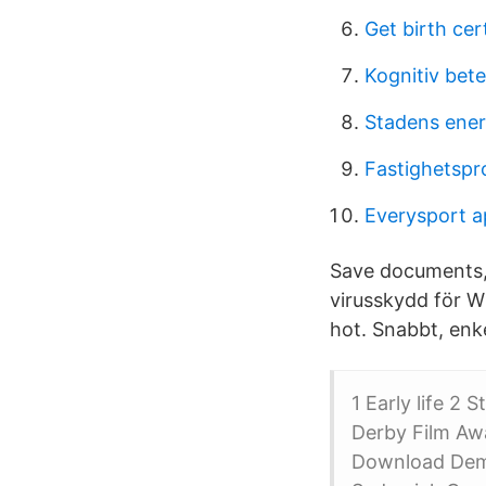
Get birth cert
Kognitiv bet
Stadens ener
Fastighetspr
Everysport a
Save documents, 
virusskydd för W
hot. Snabbt, enke
1 Early life 2
Derby Film Awa
Download Demo