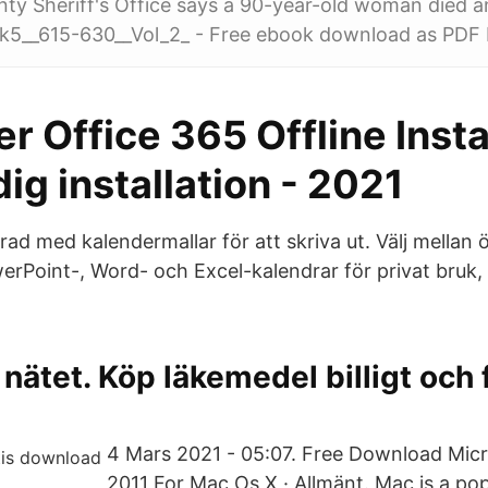
ty Sheriff's Office says a 90-year-old woman died 
__615-630__Vol_2_ - Free ebook download as PDF Fi
r Office 365 Offline Insta
dig installation - 2021
erad med kalendermallar för att skriva ut. Välj mellan
rPoint-, Word- och Excel-kalendrar för privat bruk, s
nätet. Köp läkemedel billigt och f
4 Mars 2021 - 05:07. Free Download Micr
2011 For Mac Os X · Allmänt. Mac is a po