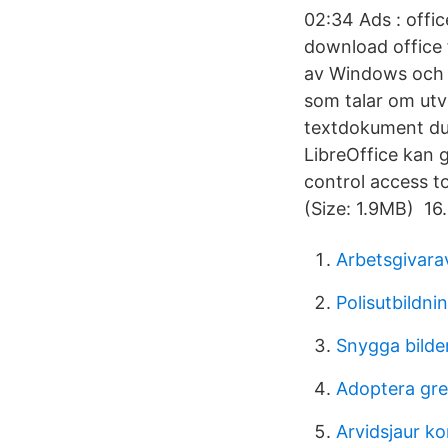
02:34 Ads : offi
download office 
av Windows och 
som talar om utv
textdokument du 
LibreOffice kan
control access t
(Size: 1.9MB) 16
Arbetsgivara
Polisutbildni
Snygga bilde
Adoptera gre
Arvidsjaur 