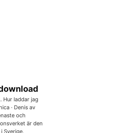
 download
 Hur laddar jag
nica · Denis av
enaste och
ionsverket är den
i Sverige,