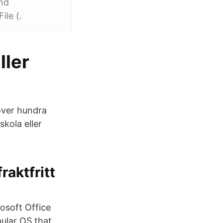
and
le (.
ller
 över hundra
kola eller
raktfritt
osoft Office
pular OS that