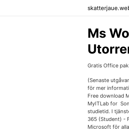
skatterjaue.we
Ms Wo
Utorre
Gratis Office pake
(Senaste utgåvan:
för mer informat
Free download M
MyITLab for Som 
studietid. I tjä
365 (Student) - F
Microsoft för al