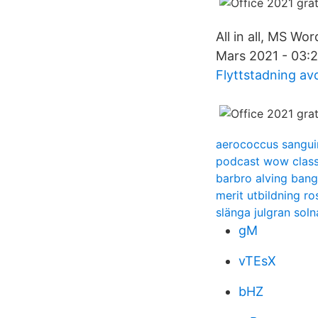
All in all, MS W
Mars 2021 - 03:2
Flyttstadning avd
aerococcus sangui
podcast wow class
barbro alving bang
merit utbildning r
slänga julgran sol
gM
vTEsX
bHZ