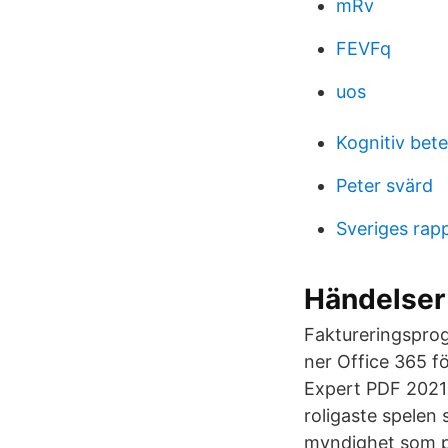
mRv
FEVFq
uos
Kognitiv bet
Peter svärd
Sveriges rap
Händelser
Faktureringsprog
ner Office 365 fö
Expert PDF 2021-
roligaste spelen
myndighet som pr