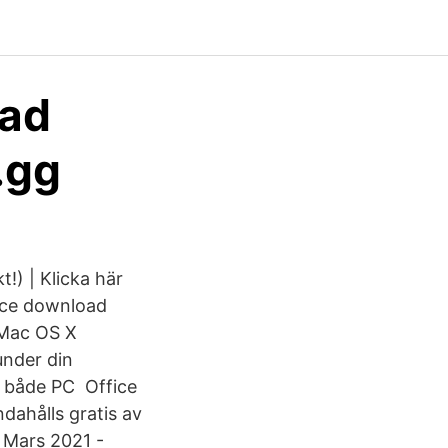
oad
.gg
!) | Klicka här
fice download
 Mac OS X
under din
r både PC Office
dahålls gratis av
8 Mars 2021 -