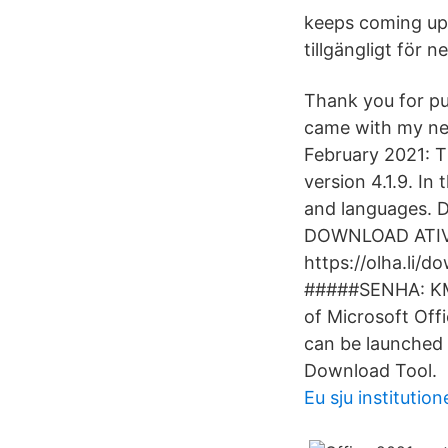
keeps coming up 
tillgängligt för 
Thank you for p
came with my new
February 2021: T
version 4.1.9. I
and languages. D
DOWNLOAD ATI
https://olha.l
#####SENHA: KMS
of Microsoft Off
can be launched
Download Tool.
Eu sju institution