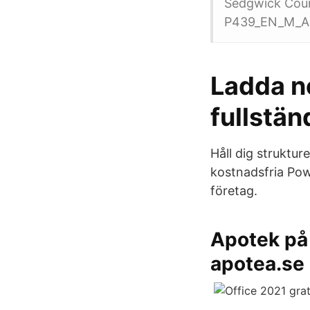
Sedgwick Coun
P439_EN_M_Ak5
Ladda ne
fullstän
Håll dig struktur
kostnadsfria Powe
företag.
Apotek på 
apotea.se