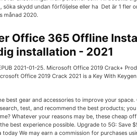
söka skydd undan förföljelse eller ha Det är 1 fle
rs månad 2020.
r Office 365 Offline Insta
dig installation - 2021
 EPUB 2021-01-25. Microsoft Office 2019 Crack+ Pro
crosoft Office 2019 Crack 2021 is a Key With Keygen 
e best gear and accessories to improve your space. 
search, test, and recommend the best products; you
e? Whatever your reasons may be, these cheap offi
the best experience possible. Upgrade to 5G: Save $
a today We may earn a commission for purchases usin