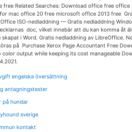
ce free Related Searches: Download office free office
for mac office 20 free microsoft office 2013 free Gr
Office ISO-nedladdning — Gratis nedladdning Windo
ecklarnas doc, vilket innebär att du kan komma åt ä
skapat i Word. Gratis nedladdning av LibreOffice. N
 göras på Purchase Xerox Page Accountant Free Down
o color output while keeping its cost manageable D
.4.2021.
vgift engelska översättning
ng antagningstester
r på hundar
yhound sverige
kommun kontakt